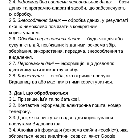
2.4.
Інформаційна система персональних даних
— бази
даних та програмно-апаратні засоби, що забезпечують
їх обробку.
2.5.
Знеособлення даних
— обробка даних, у результаті
якої їх неможливо пов'язати з конкретним
користувачем.
2.6.
Обробка персональних даних
— будь-яка дія або
сукупність дій, пов’язаних із даними, зокрема збір,
зберігання, використання, передача, знеособлення та
видалення.
2.7.
Персональні дані
— інформація, що дозволяє
ідентифікувати конкретну особу.
2.8.
Користувач
— особа, яка отримує послуги
Видавництва або має намір ними користуватися.
3. Дані, що обробляються
3.1. Прізвище, ім'я та по батькові.
3.2. Контактна інформація: електронна пошта, номер
телефону.
3.3. Дані, які користувач надає для користування
послугами Видавництва.
3.4. Анонімна інформація (зокрема файли «cookie»), яка
збирається через аналітичні сервіси, як-от Google